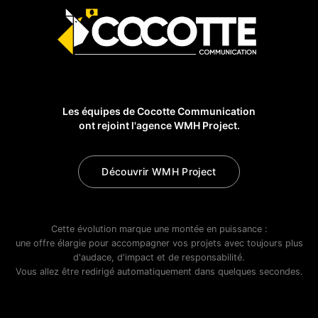
LAFAYETTE
GALERIES
ÉVÉNEMENT
Une soirée éco-conçue et en multiplex partout en
France
Les équipes de Cocotte Communication
ont rejoint l'agence WMH Project.
Découvrir WMH Project
Cette évolution marque une montée en puissance :
une offre élargie pour accompagner vos projets avec toujours plus
d'audace, d'impact et de responsabilité.
Vous allez être redirigé automatiquement dans quelques secondes.
CRITEO
ÉVÉNEMENT
Inauguration du Galerie Lafayette Homme